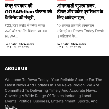
केंद्र सरकार की
आंगनबाड़ी सुपरवाइजर,
GOBARdhan योजना को
टीचर और वर्कर प्रशिक्षण के
कैबिनेट की मंजूरी,
लिए आवेदन शुरू,
₹23,731 करोड़ से बनेगा स्वच्छ
10 अगस्त तक करें ऑनलाइन
ऊर्जा और ग्रामीण विकास का नया
रजिस्ट्रेशन Rewa Today Desk
REWA...
। महिलाओं के...
BY
Shalini Shrivastav
BY
Shalini Shrivastav
7 AUGUST 2026
7 AUGUST 2026
ABOUS US
Welcome To Rewa Today , Your Reliable Source For The
Latest News And Updates In The Rewa Region. We Are
Committed To Delivering Timely And Accurate News,
Covering A Wide Range Of Topics Including Local
Events, Politics, Business, Entertainment, Sports, And
More.