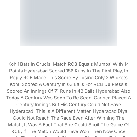
Kohli Bats In Crucial Match RCB Equals Mumbai With 14
Points Hyderabad Scored 186 Runs In The First Play, In
Reply RCB Made This Score By Losing Only 2 Wickets
Kohli Scored A Century In 63 Balls For RCB Du Plessis
Scored An Innings Of 71 Runs In 43 Balls Hyderabad Also
Today A Century Was Seen To Be Seen, Carlsen Played A
Century Innings But His Century Could Not Save
Hyderabad, This Is A Different Matter, Hyderabad Diya
Could Not Reach The Race Even After Winning The
Match, It Was A Fact That She Could Spoil The Game Of
RCB, If The Match Would Have Won Then Now Once