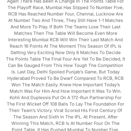
Again There Has Been A Change In The Points Table For
The Playoff Race, Mumbai Has Slipped To Number Five,
RCB Has Reached Number Four, Chennai, Lucknow Are
At Number Two And Three, They Still Have 1-1 Matches
And More To Play. If Both The Teams Lose Their Last
Matches Then The Table Will Become Even More
Interesting Mumbai RCB Will Win Their Last Match And
Reach 16 Points At The Moment This Season Of IPL Is
Getting Very Exciting Now Only 6 Matches To Decide
The Points Table The Final Four Are Yet To Be Decided, It
Can Be Gauged From This How Tough The Competition
Is. Last Day, Delhi Spoiled Punjab’s Game, But Today
Hyderabad Proved To Be Dwarf Compared To RCB, RCB
Won The Match Easily. Knew How Important Today’s
Match Was For Him And How Important It Was To Win.
Kohli And Duplessis Put On A 172-Run Partnership For
The First Wicket Off 108 Balls To Lay The Foundation For
Their Team’s Victory. Virat Scored His First Century Of
The Season And Sixth In The IPL. At Present, After
Winning This Match, RCB Is At Number Four On The
Point Table, It Has Pushed Mumbai To Number Five.