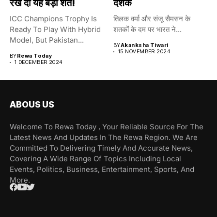
रख दी यह बड़ी शर्त!
दर्शक
ICC Champions Trophy Is
तिलक वर्मा और संजू सैमसन के
Ready To Play With Hybrid
शतकों के दम पर भारत ने...
Model, But Pakistan...
BY
Akanksha Tiwari
15 NOVEMBER 2024
BY
Rewa Today
1 DECEMBER 2024
ABOUS US
Welcome To Rewa Today , Your Reliable Source For The
Latest News And Updates In The Rewa Region. We Are
Committed To Delivering Timely And Accurate News,
Covering A Wide Range Of Topics Including Local
Events, Politics, Business, Entertainment, Sports, And
More.