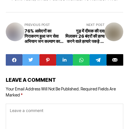
PREVIOUS POST
NEXT POST
76% आवेदनों का
गुड़ में दीमक की दवा
निराकरण हुआ जन सेवा
मिलाकर 26 बंदरों की हत्या
अभियान जन कल्याण का
करने वाले हत्यारे पकड़े गए
महायज्ञ है - मुख्यमंत्री
Killers who killed
76% of the
26 monkeys by
applications have
mixing termite
been resolved,
medicine in
public service
jaggery were
campaign is a
caught
great sacrifice
LEAVE A COMMENT
for public welfare
- Chief Minister
Your Email Address Will Not Be Published.
Required Fields Are
Marked
*