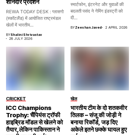
शानदार प्रदर्शन
स्मार्टफोन, इंटरनेट और युवाओं की
बदलती पसंद ने गेमिंग इंडस्ट्री को
REWA TODAY DESK : ग्लासगो
दी...
(स्कॉटलैंड) में आयोजित राष्ट्रमंडल
खेलों में भारतीय...
BY
Zeeshan Javed
2 APRIL 2026
BY
Shalini Shrivastav
28 JULY 2026
CRICKET
खेल
ICC Champions
भारतीय टीम के दो शतकवीर
Trophy: चैंपियंस ट्रॉफी
तिलक – संजू की जोड़ी ने
हाइब्रिड मॉडल से खेलने को
बनाया रिकॉर्ड, जड़ दिए
तैयार,लेकिन पाकिस्तान ने
अकेले इतने छक्के घायल हुए