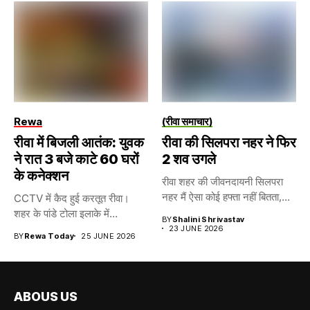
Rewa
(रीवा समाचार)
रीवा में बिजली आतंक: युवक
रीवा की सिलपरा नहर ने फिर
ने रात 3 बजे काटे 60 घरों
2 शव उगले
के कनेक्शन
रीवा शहर की जीवनदायनी सिलपरा
नहर मैं ऐसा कोई हफ्ता नहीं बितता,...
CCTV में कैद हुई करतूत रीवा।
शहर के पांडे टोला इलाके में...
BY
Shalini Shrivastav
23 JUNE 2026
BY
Rewa Today
25 JUNE 2026
ABOUS US