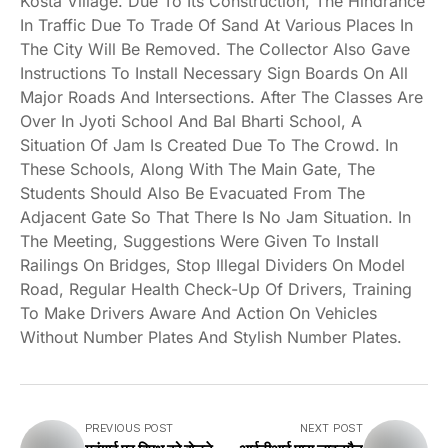
Kosta Village. Due To Its Construction, The Hindrance
In Traffic Due To Trade Of Sand At Various Places In
The City Will Be Removed. The Collector Also Gave
Instructions To Install Necessary Sign Boards On All
Major Roads And Intersections. After The Classes Are
Over In Jyoti School And Bal Bharti School, A
Situation Of Jam Is Created Due To The Crowd. In
These Schools, Along With The Main Gate, The
Students Should Also Be Evacuated From The
Adjacent Gate So That There Is No Jam Situation. In
The Meeting, Suggestions Were Given To Install
Railings On Bridges, Stop Illegal Dividers On Model
Road, Regular Health Check-Up Of Drivers, Training
To Make Drivers Aware And Action On Vehicles
Without Number Plates And Stylish Number Plates.
PREVIOUS POST
NEXT POST