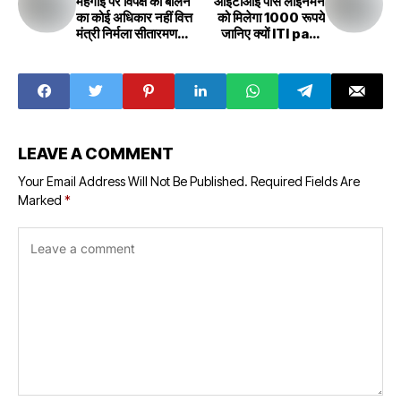
महंगाई पर विपक्ष को बोलने
आईटीआई पास लाइनमैन
का कोई अधिकार नहीं वित्त
को मिलेगा 1000 रूपये
मंत्री निर्मला सीतारमण
जानिए क्यों ITI pass
Opposition has
lineman will get
no right to speak
Rs 1000 know
on inflation
why
Finance Minister
LEAVE A COMMENT
Your Email Address Will Not Be Published.
Required Fields Are
Marked
*