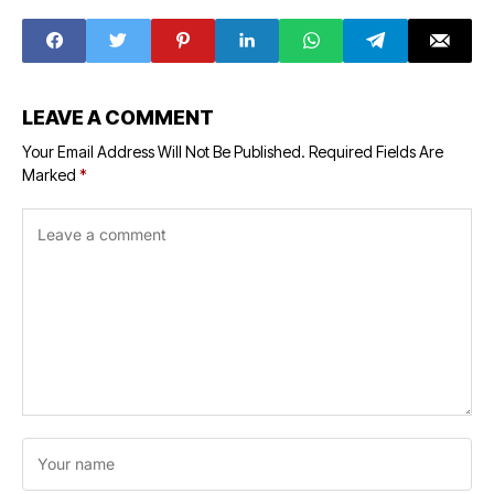
medical in
checked before
Madhya Pradesh
the new session
starts
LEAVE A COMMENT
Your Email Address Will Not Be Published.
Required Fields Are
Marked
*