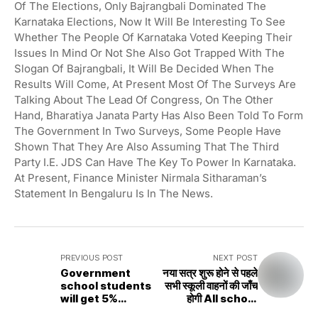
Of The Elections, Only Bajrangbali Dominated The
Karnataka Elections, Now It Will Be Interesting To See
Whether The People Of Karnataka Voted Keeping Their
Issues In Mind Or Not She Also Got Trapped With The
Slogan Of Bajrangbali, It Will Be Decided When The
Results Will Come, At Present Most Of The Surveys Are
Talking About The Lead Of Congress, On The Other
Hand, Bharatiya Janata Party Has Also Been Told To Form
The Government In Two Surveys, Some People Have
Shown That They Are Also Assuming That The Third
Party I.e. JDS Can Have The Key To Power In Karnataka.
At Present, Finance Minister Nirmala Sitharaman’s
Statement In Bengaluru Is In The News.
PREVIOUS POST
NEXT POST
Government
नया सत्र शुरू होने से पहले
school students
सभी स्कूली वाहनों की जाँच
will get 5%
होगी All school
reservation in
vehicles will be