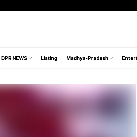
DPR NEWS
Listing
Madhya-Pradesh
Enter