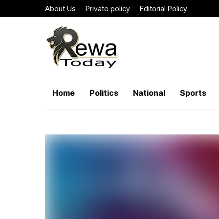
About Us
Private policy
Editorial Policy
Home
Politics
National
Sports