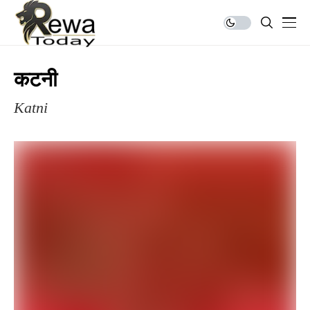
कटनी
Katni