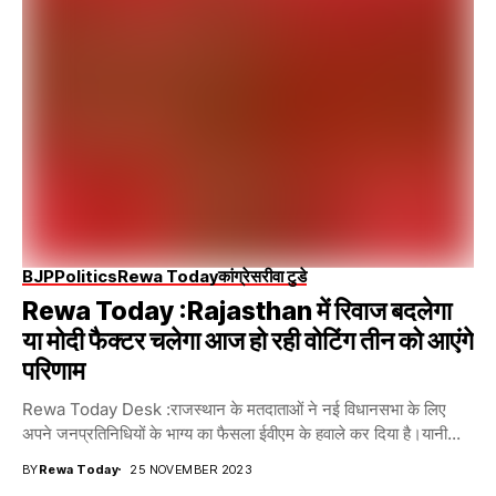
BJP
Politics
Rewa Today
कांग्रेस
रीवा टुडे
Rewa Today :rajasthan में रिवाज बदलेगा
या मोदी फैक्टर चलेगा आज हो रही वोटिंग तीन को आएंगे
परिणाम
Rewa Today Desk :राजस्‍थान के मतदाताओं ने नई विधानसभा के लिए
अपने जनप्रतिनिधियों के भाग्य का फैसला ईवीएम के हवाले कर दिया है।यानी...
BY
Rewa Today
25 NOVEMBER 2023