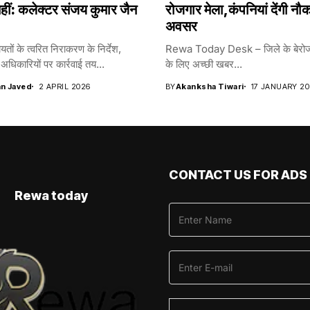
 नहीं: कलेक्टर संजय कुमार जैन
रोजगार मेला,कंपनियां देंगी नौ
अवसर
तों के त्वरित निराकरण के निर्देश,
Rewa Today Desk – जिले के बेरोजग
अधिकारियों पर कार्रवाई तय...
के लिए अच्छी खबर...
n Javed
2 APRIL 2026
BY
Akanksha Tiwari
17 JANUARY 20
CONTACT US FOR ADS
Rewa today