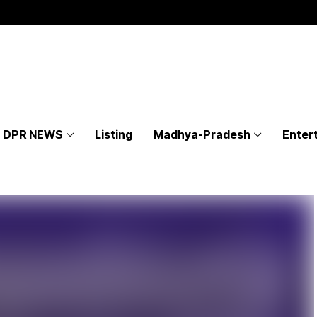
DPR NEWS
Listing
Madhya-Pradesh
Enter