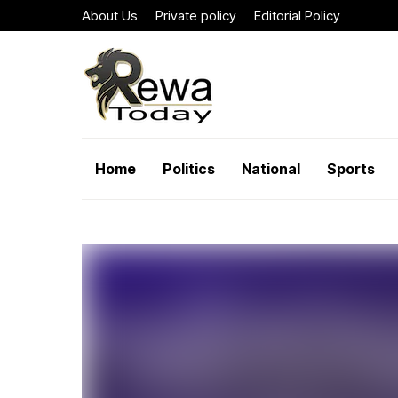
About Us
Private policy
Editorial Policy
Home
Politics
National
Sports