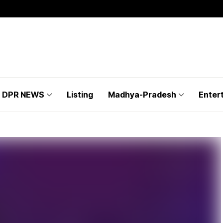
DPR NEWS
Listing
Madhya-Pradesh
Enter