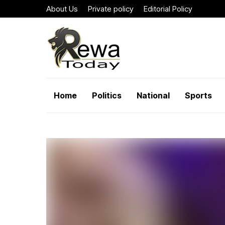
About Us
Private policy
Editorial Policy
Home
Politics
National
Sports