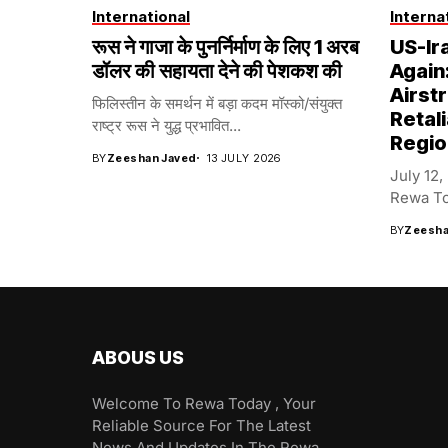
International
Interna
रूस ने गाजा के पुनर्निर्माण के लिए 1 अरब
US-Ir
डॉलर की सहायता देने की पेशकश की
Again
Airstr
फिलिस्तीन के समर्थन में बड़ा कदम मॉस्को/संयुक्त
Retali
राष्ट्र रूस ने युद्ध प्रभावित...
Regio
BY
Zeeshan Javed
13 JULY 2026
July 12,
Rewa Tod
BY
Zeesha
ABOUS US
Welcome To Rewa Today , Your
Reliable Source For The Latest
News And Updates In The Rewa