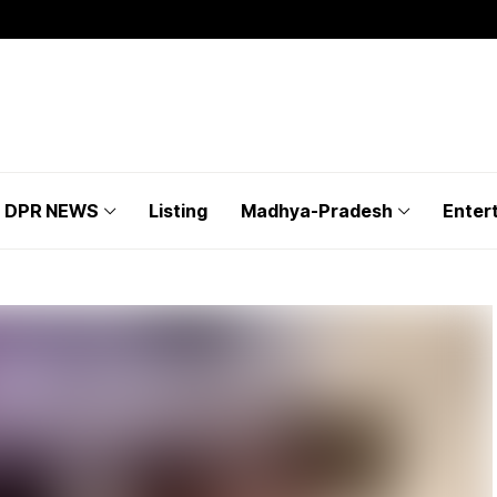
DPR NEWS
Listing
Madhya-Pradesh
Enter