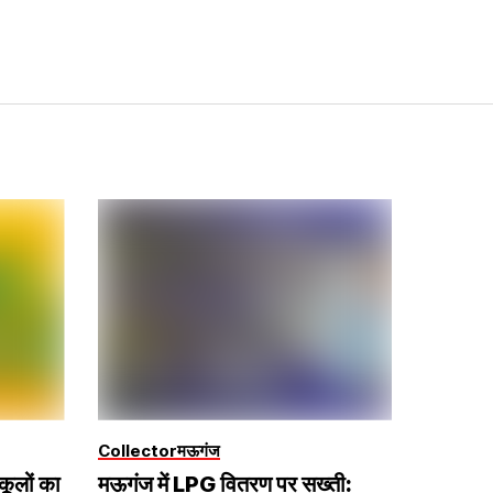
Collector
मऊगंज
्कूलों का
मऊगंज में LPG वितरण पर सख्ती: