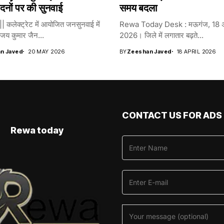
नों पर की सुनवाई
समय बदला
| कलेक्ट्रेट में आयोजित जनसुनवाई में
Rewa Today Desk : मऊगंज, 18 अ
जय कुमार जैन...
2026। जिले में लगातार बढ़ते...
n Javed
20 MAY 2026
BY
Zeeshan Javed
18 APRIL 2026
CONTACT US FOR ADS
Rewa today