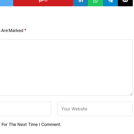
Pin
s Are Marked
*
r For The Next Time I Comment.