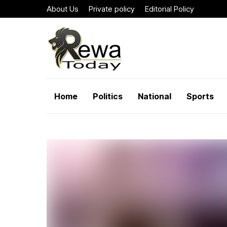
About Us
Private policy
Editorial Policy
Home
Politics
National
Sports