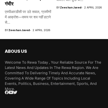
गंभीर
BY
Zeeshan Javed
2 APRIL 2026
एमपीआरडीसी पर उठे सवाल, ग्रामीणों
में आक्रोश—समय पर शव नहीं हटाने
से...
BY
Zeeshan Javed
2 APRIL 2026
ABOUS US
Welcome To Rewa Today , Your Reliable Source For The
Latest News And Updates In The Rewa Region. We Are
Committed To Delivering Timely And Accurate News,
Covering A Wide Range Of Topics Including Local
Events, Politics, Business, Entertainment, Sports, And
More.