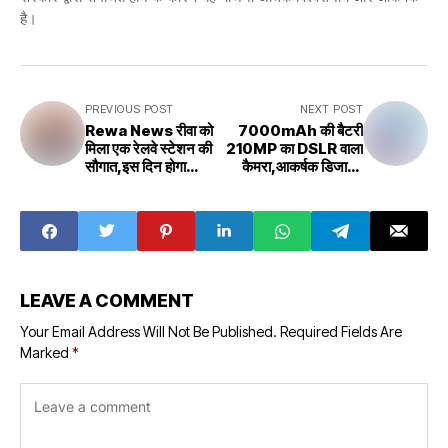
है।
PREVIOUS POST
NEXT POST
Rewa News रीवा को
7000mAh की बैटरी
मिला एक रेलवे स्टेशन की
210MP का DSLR वाला
सौगात,इस दिन होगा
कैमरा,आकर्षक डिजाइन
गोविंदगढ़ स्टेशन का
वाला Vivo का 5G
लोकार्पण,क्या-क्या मिलेगी
स्मार्टफोन कीमत होगी कम
सुविधा
LEAVE A COMMENT
Your Email Address Will Not Be Published.
Required Fields Are
Marked
*