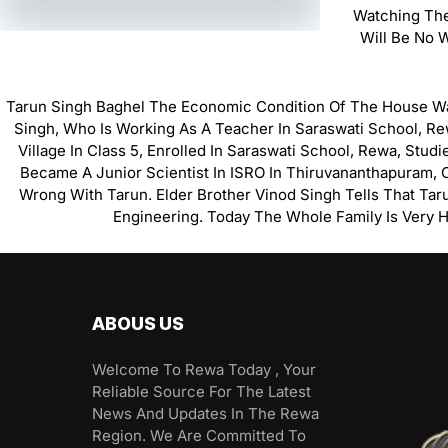
Watching The
Will Be No 
Tarun Singh Baghel The Economic Condition Of The House Was 
Singh, Who Is Working As A Teacher In Saraswati School, Rewa
Village In Class 5, Enrolled In Saraswati School, Rewa, Stu
Became A Junior Scientist In ISRO In Thiruvananthapuram,
Wrong With Tarun. Elder Brother Vinod Singh Tells That Tar
Engineering. Today The Whole Family Is Very 
ABOUS US
Welcome To Rewa Today , Your
Reliable Source For The Latest
News And Updates In The Rewa
Region. We Are Committed To