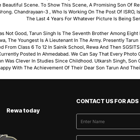
 Beautiful Scene. To Show This Scene, A Promising Son Of R
Wrong. Chandrayaan-3 , Who Is Working On The Post Of ISRO, 
The Last 4 Years For Whatever Picture Is Being S
Not Good, Tarun Singh Is The Seventh Brother Among Eight Bro
, The Youngest Is A Lieutenant In The Army. Presently Tarun I
died From Class 6 To 12 In Sainik School, Rewa And Then SGSITS
 Currently Posted In Ahmedabad. We Can Say That Every Phot
un Was Clever In Studies Since Childhood. Utkarsh Singh, Son
Happy With The Achievement Of Their Dear Son Tarun And Thei
CONTACT US FOR ADS
Rewa today