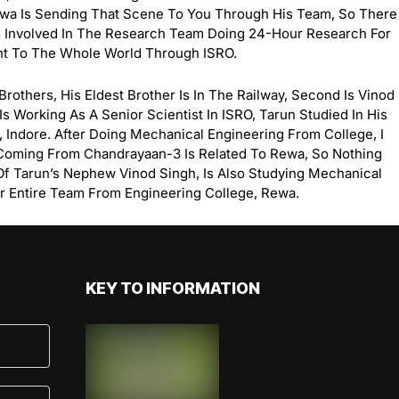
ewa Is Sending That Scene To You Through His Team, So There
Is Involved In The Research Team Doing 24-Hour Research For
ent To The Whole World Through ISRO.
thers, His Eldest Brother Is In The Railway, Second Is Vinod
s Working As A Senior Scientist In ISRO, Tarun Studied In His
, Indore. After Doing Mechanical Engineering From College, I
o Coming From
Chandrayaan-3
Is Related To Rewa, So Nothing
 Of Tarun’s Nephew Vinod Singh, Is Also Studying Mechanical
r Entire Team From Engineering College, Rewa.
KEY TO INFORMATION