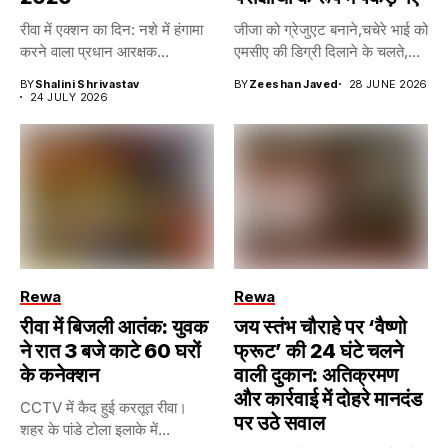
रीवा में एक्शन का दिन: नशे में हंगामा
जीजा को ग्रेजुएट बनाने,चचेरे भाई को
करने वाला प्रधान आरक्षक...
एमसीए की डिग्री दिलाने के चलते,...
BY
Shalini Shrivastav
BY
Zeeshan Javed
28 JUNE 2026
24 JULY 2026
Rewa
Rewa
रीवा में बिजली आतंक: युवक
जय स्तंभ चौराहे पर ‘वैष्णो
ने रात 3 बजे काटे 60 घरों
फ्रूट’ की 24 घंटे चलने
के कनेक्शन
वाली दुकान: अतिक्रमण
और कार्रवाई में दोहरे मानदंड
CCTV में कैद हुई करतूत रीवा।
पर उठे सवाल
शहर के पांडे टोला इलाके में...