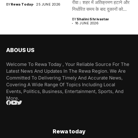
रीवा। शहर में अतिक्रमण हटाने और
BY
Rewa Today
25 JUNE 2026
निर्धारित समय के बाद दुकानों को...
BY
Shalini Shrivastav
18 JUNE 2026
ABOUS US
Welcome To Rewa Today , Your Reliable Source For The
Latest News And Updates In The Rewa Region. We Are
Committed To Delivering Timely And Accurate News,
Covering A Wide Range Of Topics Including Local
Events, Politics, Business, Entertainment, Sports, And
More.
Rewa today