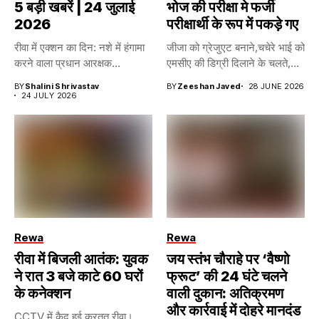
5 बड़ी खबरें | 24 जुलाई
भोज की परीक्षा मे फर्जी
2026
परीक्षार्थी के रूप में पकड़े गए
रीवा में एक्शन का दिन: नशे में हंगामा
जीजा को ग्रेजुएट बनाने,चचेरे भाई को
करने वाला प्रधान आरक्षक...
एमसीए की डिग्री दिलाने के चलते,...
BY
Shalini Shrivastav
BY
Zeeshan Javed
28 JUNE 2026
24 JULY 2026
Rewa
Rewa
रीवा में बिजली आतंक: युवक
जय स्तंभ चौराहे पर ‘वैष्णो
ने रात 3 बजे काटे 60 घरों
फ्रूट’ की 24 घंटे चलने
के कनेक्शन
वाली दुकान: अतिक्रमण
और कार्रवाई में दोहरे मानदंड
CCTV में कैद हुई करतूत रीवा।