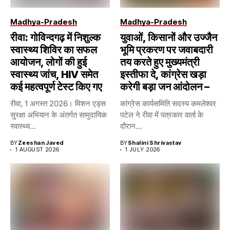
Madhya-Pradesh
Madhya-Pradesh
रीवा: गोविन्दगढ़ में निशुल्क
युवाओं, किसानों और उज्जैन
स्वास्थ्य शिविर का सफल
भूमि प्रकरण पर जवाबदारी
आयोजन, लोगों की हुई
तय करते हुए मुख्यमंत्री
स्वास्थ्य जांच, HIV समेत
इस्तीफा दे, कांग्रेस खड़ा
कई महत्वपूर्ण टेस्ट किए गए
करेगी बड़ा जन आंदोलन –
रीवा, 1 अगस्त 2026। मिशन एड्स
कांग्रेस कार्यसमिति सदस्य कमलेश्वर
सुरक्षा अभियान के अंतर्गत सामुदायिक
पटेल ने रीवा में पत्रकार वार्ता के
स्वास्थ्य...
दौरान...
BY
Zeeshan Javed
BY
Shalini Shrivastav
1 AUGUST 2026
1 JULY 2026