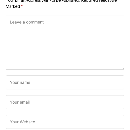
Your Email Address Will Not Be Published.
Required Fields Are
Marked
*