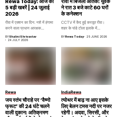
Rewa Today: आज की
रीवा में बिजली आतंक: युवक
5 बड़ी खबरें | 24 जुलाई
ने रात 3 बजे काटे 60 घरों
2026
के कनेक्शन
रीवा में एक्शन का दिन: नशे में हंगामा
CCTV में कैद हुई करतूत रीवा।
करने वाला प्रधान आरक्षक...
शहर के पांडे टोला इलाके में...
BY
Shalini Shrivastav
BY
Rewa Today
25 JUNE 2026
24 JULY 2026
Rewa
India
Rewa
जय स्तंभ चौराहे पर ‘वैष्णो
त्योथर में बाढ़ ना आए इसके
फ्रूट’ की 24 घंटे चलने
लिए बेलन टमस नदी पर नजर
वाली दुकान: अतिक्रमण
रहेगी। अदवा, सिरसी, और