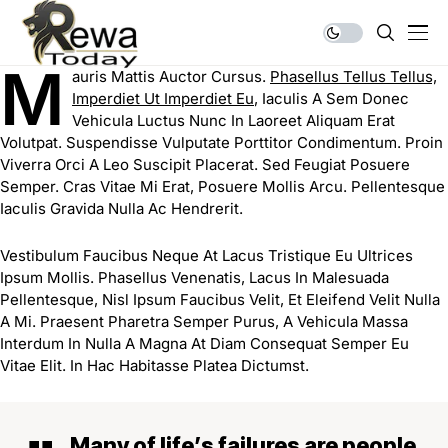
M
Auris Mattis Auctor Cursus.
Phasellus Tellus Tellus,
Imperdiet Ut Imperdiet Eu
, Iaculis A Sem Donec
Vehicula Luctus Nunc In Laoreet Aliquam Erat
Volutpat. Suspendisse Vulputate Porttitor Condimentum. Proin
Viverra Orci A Leo Suscipit Placerat. Sed Feugiat Posuere
Semper. Cras Vitae Mi Erat, Posuere Mollis Arcu. Pellentesque
Iaculis Gravida Nulla Ac Hendrerit.
Vestibulum Faucibus Neque At Lacus Tristique Eu Ultrices
Ipsum Mollis. Phasellus Venenatis, Lacus In Malesuada
Pellentesque, Nisl Ipsum Faucibus Velit, Et Eleifend Velit Nulla
A Mi. Praesent Pharetra Semper Purus, A Vehicula Massa
Interdum In Nulla A
Magna At Diam Consequat Semper
Eu
Vitae Elit. In Hac Habitasse Platea Dictumst.
Many of life’s failures are people