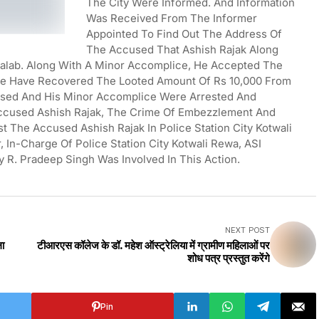
The City Were Informed. And Information
Was Received From The Informer
Appointed To Find Out The Address Of
The Accused That Ashish Rajak Along
nitalab. Along With A Minor Accomplice, He Accepted The
ice Have Recovered The Looted Amount Of Rs 10,000 From
sed And His Minor Accomplice Were Arrested And
ccused Ashish Rajak, The Crime Of Embezzlement And
t The Accused Ashish Rajak In Police Station City Kotwali
, In-Charge Of Police Station City Kotwali Rewa, ASI
R. Pradeep Singh Was Involved In This Action.
NEXT POST
ला
टीआरएस कॉलेज के डॉ. महेश ऑस्ट्रेलिया में ग्रामीण महिलाओं पर
शोध पत्र प्रस्तुत करेंगे
Pin