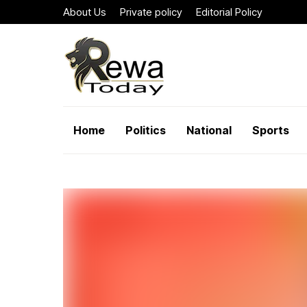
About Us
Private policy
Editorial Policy
Home
Politics
National
Sports