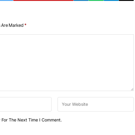
s Are Marked
*
r For The Next Time I Comment.