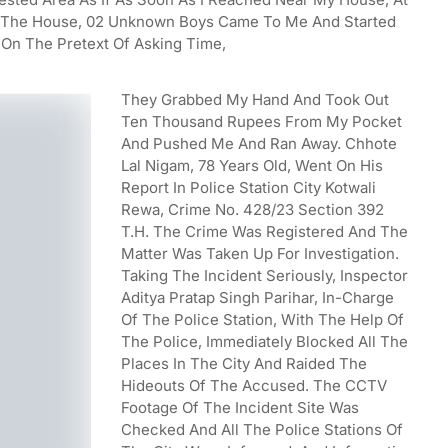
 The House, 02 Unknown Boys Came To Me And Started
On The Pretext Of Asking Time,
They Grabbed My Hand And Took Out
Ten Thousand Rupees From My Pocket
And Pushed Me And Ran Away. Chhote
Lal Nigam, 78 Years Old, Went On His
Report In Police Station City Kotwali
Rewa, Crime No. 428/23 Section 392
T.H. The Crime Was Registered And The
Matter Was Taken Up For Investigation.
Taking The Incident Seriously, Inspector
Aditya Pratap Singh Parihar, In-Charge
Of The Police Station, With The Help Of
The Police, Immediately Blocked All The
Places In The City And Raided The
Hideouts Of The Accused. The CCTV
Footage Of The Incident Site Was
Checked And All The Police Stations Of