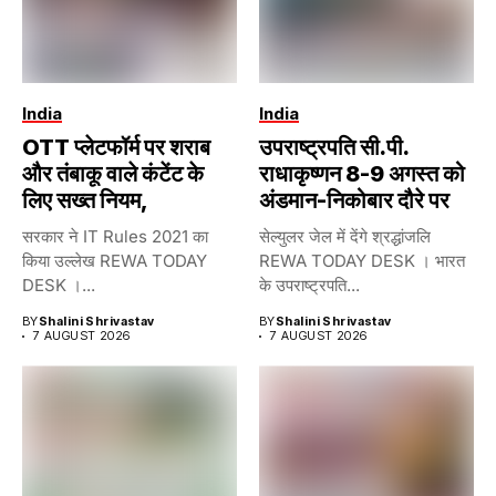
India
India
OTT प्लेटफॉर्म पर शराब
उपराष्ट्रपति सी.पी.
और तंबाकू वाले कंटेंट के
राधाकृष्णन 8-9 अगस्त को
लिए सख्त नियम,
अंडमान-निकोबार दौरे पर
सरकार ने IT Rules 2021 का
सेल्युलर जेल में देंगे श्रद्धांजलि
किया उल्लेख REWA TODAY
REWA TODAY DESK । भारत
DESK ।...
के उपराष्ट्रपति...
BY
Shalini Shrivastav
BY
Shalini Shrivastav
7 AUGUST 2026
7 AUGUST 2026