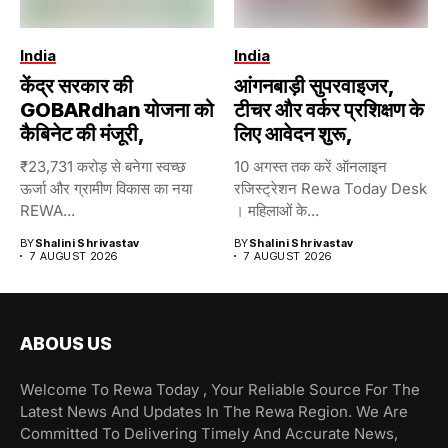
India
India
केंद्र सरकार की
आंगनबाड़ी सुपरवाइजर,
GOBARdhan योजना को
टीचर और वर्कर प्रशिक्षण के
कैबिनेट की मंजूरी,
लिए आवेदन शुरू,
₹23,731 करोड़ से बनेगा स्वच्छ
10 अगस्त तक करें ऑनलाइन
ऊर्जा और ग्रामीण विकास का नया
रजिस्ट्रेशन Rewa Today Desk
REWA...
। महिलाओं के...
BY
Shalini Shrivastav
BY
Shalini Shrivastav
7 AUGUST 2026
7 AUGUST 2026
ABOUS US
Welcome To Rewa Today , Your Reliable Source For The
Latest News And Updates In The Rewa Region. We Are
Committed To Delivering Timely And Accurate News,