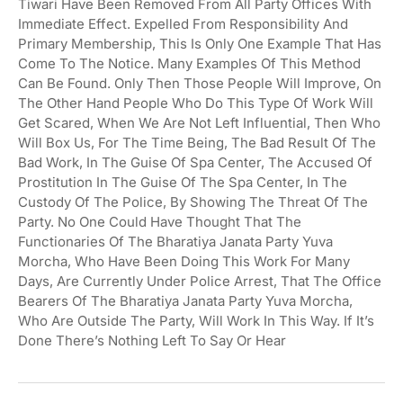
Tiwari Have Been Removed From All Party Offices With
Immediate Effect. Expelled From Responsibility And
Primary Membership, This Is Only One Example That Has
Come To The Notice. Many Examples Of This Method
Can Be Found. Only Then Those People Will Improve, On
The Other Hand People Who Do This Type Of Work Will
Get Scared, When We Are Not Left Influential, Then Who
Will Box Us, For The Time Being, The Bad Result Of The
Bad Work, In The Guise Of Spa Center, The Accused Of
Prostitution In The Guise Of The Spa Center, In The
Custody Of The Police, By Showing The Threat Of The
Party. No One Could Have Thought That The
Functionaries Of The Bharatiya Janata Party Yuva
Morcha, Who Have Been Doing This Work For Many
Days, Are Currently Under Police Arrest, That The Office
Bearers Of The Bharatiya Janata Party Yuva Morcha,
Who Are Outside The Party, Will Work In This Way. If It’s
Done There’s Nothing Left To Say Or Hear