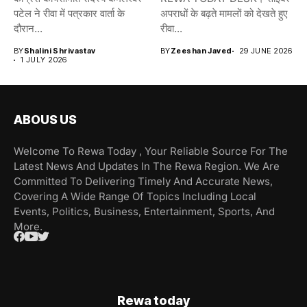
पटेल ने रीवा में पत्रकार वार्ता के
अपराधों के बढ़ते मामलों को देखते हुए
दौरान...
रीवा...
BY
Shalini Shrivastav
BY
Zeeshan Javed
29 JUNE 2026
1 JULY 2026
ABOUS US
Welcome To Rewa Today , Your Reliable Source For The
Latest News And Updates In The Rewa Region. We Are
Committed To Delivering Timely And Accurate News,
Covering A Wide Range Of Topics Including Local
Events, Politics, Business, Entertainment, Sports, And
More.
Rewa today