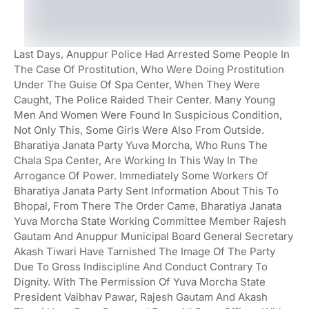
Last Days, Anuppur Police Had Arrested Some People In
The Case Of Prostitution, Who Were Doing Prostitution
Under The Guise Of Spa Center, When They Were
Caught, The Police Raided Their Center. Many Young
Men And Women Were Found In Suspicious Condition,
Not Only This, Some Girls Were Also From Outside.
Bharatiya Janata Party Yuva Morcha, Who Runs The
Chala Spa Center, Are Working In This Way In The
Arrogance Of Power. Immediately Some Workers Of
Bharatiya Janata Party Sent Information About This To
Bhopal, From There The Order Came, Bharatiya Janata
Yuva Morcha State Working Committee Member Rajesh
Gautam And Anuppur Municipal Board General Secretary
Akash Tiwari Have Tarnished The Image Of The Party
Due To Gross Indiscipline And Conduct Contrary To
Dignity. With The Permission Of Yuva Morcha State
President Vaibhav Pawar, Rajesh Gautam And Akash