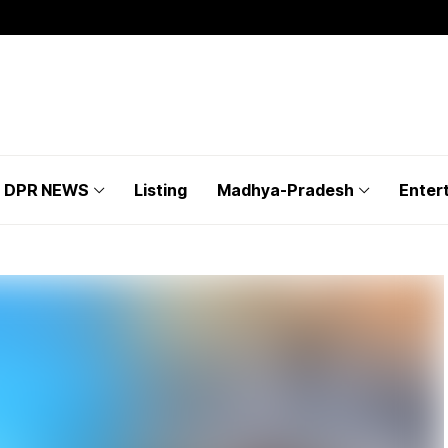
DPR NEWS
Listing
Madhya-Pradesh
Enter