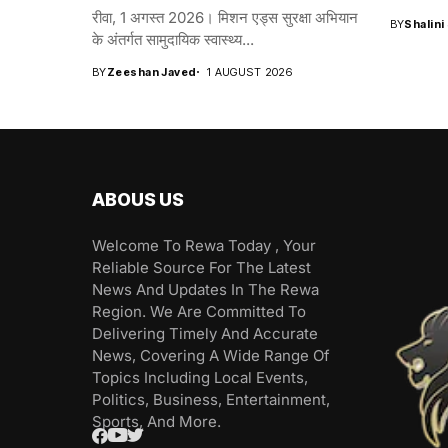
रीवा, 1 अगस्त 2026। मिशन एड्स सुरक्षा अभियान
BY
Shalini
के अंतर्गत सामुदायिक स्वास्थ्य...
BY
Zeeshan Javed
1 AUGUST 2026
ABOUS US
Welcome To Rewa Today , Your
Reliable Source For The Latest
News And Updates In The Rewa
Region. We Are Committed To
Delivering Timely And Accurate
News, Covering A Wide Range Of
Topics Including Local Events,
Politics, Business, Entertainment,
Sports, And More.