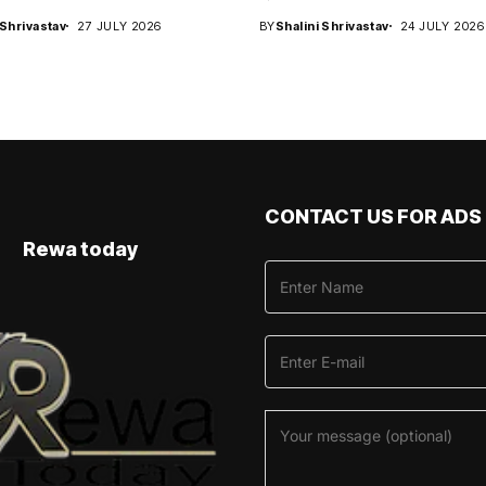
 Shrivastav
27 JULY 2026
BY
Shalini Shrivastav
24 JULY 2026
CONTACT US FOR ADS
Rewa today