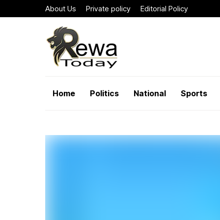
About Us
Private policy
Editorial Policy
Home
Politics
National
Sports