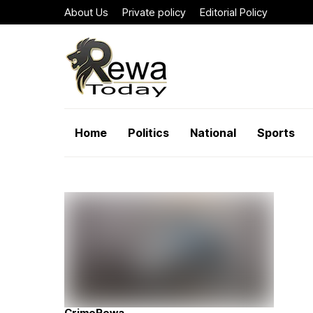
About Us
Private policy
Editorial Policy
Home
Politics
National
Sports
Crime
Rewa