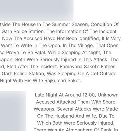
tside The House In The Summer Season, Condition Of
 Garh Police Station, The Information Of The Incident
l Now The Accused Have Not Been Identified, It Is Very
Want To Write In The Open. In The Village, That Open
so Prove To Be Fatal. While Sleeping At Night, The
on. Both Were Seriously Injured In This Attack. The
d, Fled After The Incident. Ramayana Saket’s Father
Of Garh Police Station, Was Sleeping On A Cot Outside
ight With His Wife Rajkumari Saket.
Late Night At Around 12:00, Unknown
Accused Attacked Them With Sharp
Weapons. Several Attacks Were Made
On The Husband And Wife, Due To
Which Both Were Seriously Injured,
There Was An Atmosphere Of Panic In