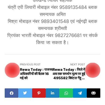
उपखण्ड त्योंथर सहायक
यंत्री एपी लियारी मोबाइल नंबर 9589135484 ब्लाक
समन्वयक अमित
मिश्रा मोबाइल नंबर 9893401548 एवं नईगढ़ी ब्लाक
समन्वयक श्रीमती
प्रियंका भारती मोबाइल नंबर 9827276681 पर संपर्क
किया जा सकता है।
PREVIOUS POST
NEXT POST
Rewa Today : राजस्व
Rewa Today : जिले में
अधिकारियों की बैठक 16
अब तक समर्थन मूल्य पर हुई
मई को
495582 क्विंटल गेंहू की
खरीद