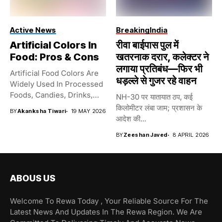
Active News
Breaking
India
Artificial Colors In
रीवा बाईपास पुल में
Food: Pros & Cons
खतरनाक दरार, कलेक्टर ने
लगाया प्रतिबंध—फिर भी
Artificial Food Colors Are
धड़ल्ले से गुजर रहे वाहन
Widely Used In Processed
Foods, Candies, Drinks,
NH-30 पर यातायात ठप, कई
And...
किलोमीटर लंबा जाम; प्रशासन के
BY
Akanksha Tiwari
19 MAY 2026
आदेश की...
BY
Zeeshan Javed
8 APRIL 2026
ABOUS US
Welcome To Rewa Today , Your Reliable Source For The
Latest News And Updates In The Rewa Region. We Are