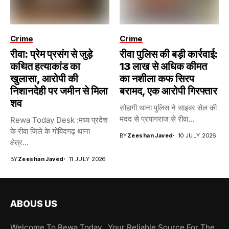
Crime
Crime
रीवा: प्रेम प्रसंग से जुड़े
रीवा पुलिस की बड़ी कार्रवाई:
कथित हत्याकांड का
13 लाख से अधिक कीमत
खुलासा, आरोपी की
का नशीला कफ सिरप
निशानदेही पर जमीन से मिला
बरामद, एक आरोपी गिरफ्तार
शव
सोहागी थाना पुलिस ने साइबर सेल की
मदद से प्रयागराज से रीवा...
Rewa Today Desk :मध्य प्रदेश
के रीवा जिले के गोविंदगढ़ थाना
BY
Zeeshan Javed
10 JULY 2026
क्षेत्र...
BY
Zeeshan Javed
11 JULY 2026
ABOUS US
Welcome To Rewa Today , Your Reliable Source For The