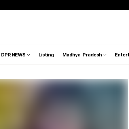
DPR NEWS
Listing
Madhya-Pradesh
Enter