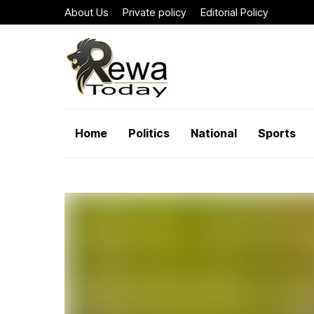
About Us
Private policy
Editorial Policy
Home
Politics
National
Sports