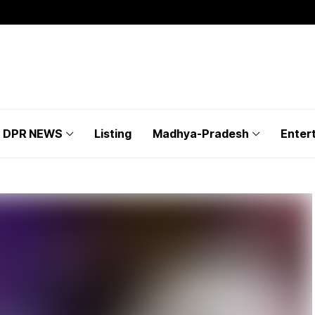
DPR NEWS
Listing
Madhya-Pradesh
Enter