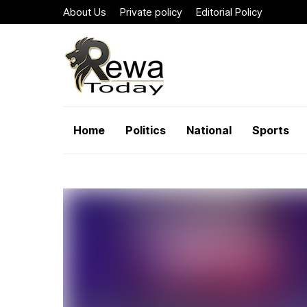
About Us
Private policy
Editorial Policy
Home
Politics
National
Sports