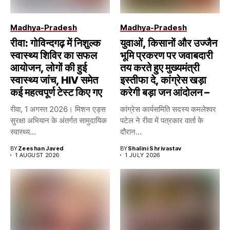
Madhya-Pradesh
Madhya-Pradesh
रीवा: गोविन्दगढ़ में निशुल्क
युवाओं, किसानों और उज्जैन
स्वास्थ्य शिविर का सफल
भूमि प्रकरण पर जवाबदारी
आयोजन, लोगों की हुई
तय करते हुए मुख्यमंत्री
स्वास्थ्य जांच, HIV समेत
इस्तीफा दे, कांग्रेस खड़ा
कई महत्वपूर्ण टेस्ट किए गए
करेगी बड़ा जन आंदोलन –
रीवा, 1 अगस्त 2026। मिशन एड्स
कांग्रेस कार्यसमिति सदस्य कमलेश्वर
सुरक्षा अभियान के अंतर्गत सामुदायिक
पटेल ने रीवा में पत्रकार वार्ता के
स्वास्थ्य...
दौरान...
BY
Zeeshan Javed
BY
Shalini Shrivastav
1 AUGUST 2026
1 JULY 2026