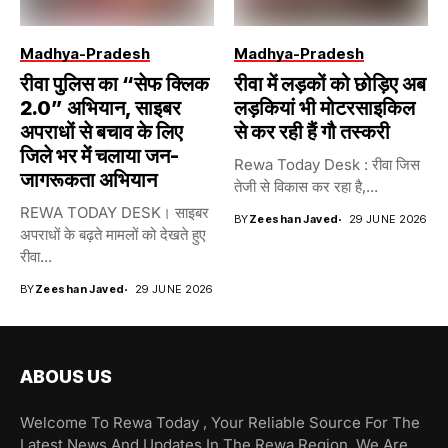
Madhya-Pradesh
Madhya-Pradesh
रीवा पुलिस का “सेफ क्लिक
रीवा में लड़कों को छोड़िए अब
2.0” अभियान, साइबर
लड़कियां भी मोटरसाइकिल
अपराधों से बचाव के लिए
से कर रही हैं गौ तस्करी
जिले भर में चलाया जन-
Rewa Today Desk : रीवा जिस
जागरूकता अभियान
तेजी से विकास कर रहा है,...
REWA TODAY DESK। साइबर
BY
Zeeshan Javed
29 JUNE 2026
अपराधों के बढ़ते मामलों को देखते हुए
रीवा...
BY
Zeeshan Javed
29 JUNE 2026
ABOUS US
Welcome To Rewa Today , Your Reliable Source For The
Latest News And Updates In The Rewa Region. We Are