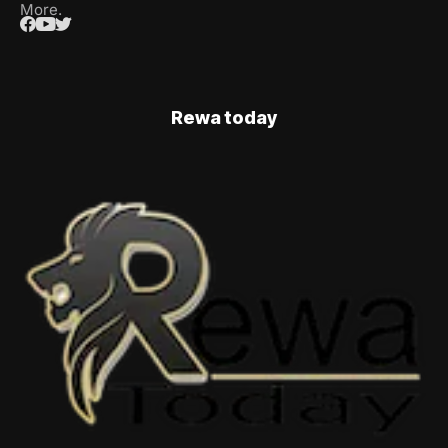
More.
Rewa today