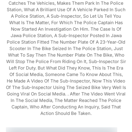
Catches The Vehicles, Makes Them Park In The Police
Station, What A Brilliant Use Of A Vehicle Parked In Such
A Police Station, A Sub-Inspector, So Let Us Tell You
What Is The Matter, For Which The Police Captain Has
Now Started An Investigation On Him. The Case Is Of
Jawa Police Station, A Sub-Inspector Posted In Jawa
Police Station Fitted The Number Plate Of A 23-Year-Old
Scooter In The Bike Seized In The Police Station, Just
What To Say Then The Number Plate On The Bike, Who
Will Stop The Police From Riding On It, Sub-Inspector Sir
Left For Duty. But What Did They Know, This Is The Era
Of Social Media, Someone Came To Know About This,
He Made A Video Of The Sub-Inspector, Now This Video
Of The Sub-Inspector Using The Seized Bike Very Well Is
Going Viral On Social Media. . After The Video Went Viral
In The Social Media, The Matter Reached The Police
Captain, Who After Conducting An Inquiry, Said That
Action Should Be Taken.