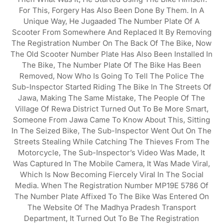
For This, Forgery Has Also Been Done By Them. In A
Unique Way, He Jugaaded The Number Plate Of A
Scooter From Somewhere And Replaced It By Removing
The Registration Number On The Back Of The Bike, Now
The Old Scooter Number Plate Has Also Been Installed In
The Bike, The Number Plate Of The Bike Has Been
Removed, Now Who Is Going To Tell The Police The
Sub-Inspector Started Riding The Bike In The Streets Of
Jawa, Making The Same Mistake, The People Of The
Village Of Rewa District Turned Out To Be More Smart,
Someone From Jawa Came To Know About This, Sitting
In The Seized Bike, The Sub-Inspector Went Out On The
Streets Stealing While Catching The Thieves From The
Motorcycle, The Sub-Inspector’s Video Was Made, It
Was Captured In The Mobile Camera, It Was Made Viral,
Which Is Now Becoming Fiercely Viral In The Social
Media. When The Registration Number MP19E 5786 Of
The Number Plate Affixed To The Bike Was Entered On
The Website Of The Madhya Pradesh Transport
Department, It Turned Out To Be The Registration