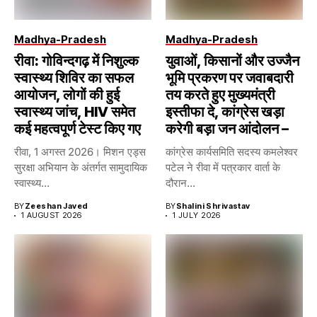
Madhya-Pradesh
Madhya-Pradesh
रीवा: गोविन्दगढ़ में निशुल्क
युवाओं, किसानों और उज्जैन
स्वास्थ्य शिविर का सफल
भूमि प्रकरण पर जवाबदारी
आयोजन, लोगों की हुई
तय करते हुए मुख्यमंत्री
स्वास्थ्य जांच, HIV समेत
इस्तीफा दे, कांग्रेस खड़ा
कई महत्वपूर्ण टेस्ट किए गए
करेगी बड़ा जन आंदोलन –
रीवा, 1 अगस्त 2026। मिशन एड्स
कांग्रेस कार्यसमिति सदस्य कमलेश्वर
सुरक्षा अभियान के अंतर्गत सामुदायिक
पटेल ने रीवा में पत्रकार वार्ता के
स्वास्थ्य...
दौरान...
BY
Zeeshan Javed
BY
Shalini Shrivastav
1 AUGUST 2026
1 JULY 2026