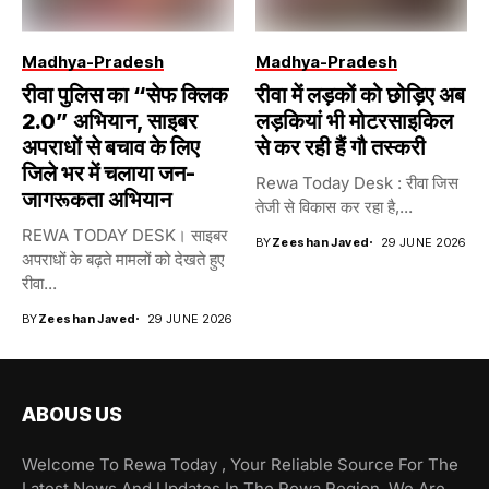
Madhya-Pradesh
Madhya-Pradesh
रीवा पुलिस का “सेफ क्लिक
रीवा में लड़कों को छोड़िए अब
2.0” अभियान, साइबर
लड़कियां भी मोटरसाइकिल
अपराधों से बचाव के लिए
से कर रही हैं गौ तस्करी
जिले भर में चलाया जन-
Rewa Today Desk : रीवा जिस
जागरूकता अभियान
तेजी से विकास कर रहा है,...
REWA TODAY DESK। साइबर
BY
Zeeshan Javed
29 JUNE 2026
अपराधों के बढ़ते मामलों को देखते हुए
रीवा...
BY
Zeeshan Javed
29 JUNE 2026
ABOUS US
Welcome To Rewa Today , Your Reliable Source For The
Latest News And Updates In The Rewa Region. We Are