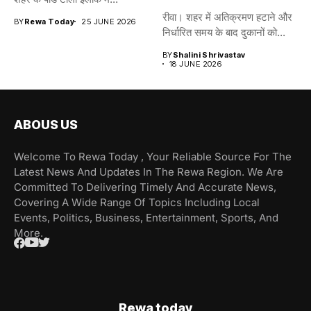
रीवा। शहर में अतिक्रमण हटाने और
BY
Rewa Today
25 JUNE 2026
निर्धारित समय के बाद दुकानों को...
BY
Shalini Shrivastav
18 JUNE 2026
ABOUS US
Welcome To Rewa Today , Your Reliable Source For The
Latest News And Updates In The Rewa Region. We Are
Committed To Delivering Timely And Accurate News,
Covering A Wide Range Of Topics Including Local
Events, Politics, Business, Entertainment, Sports, And
More.
Rewa today