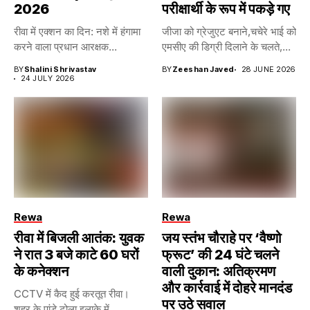
2026
परीक्षार्थी के रूप में पकड़े गए
रीवा में एक्शन का दिन: नशे में हंगामा
जीजा को ग्रेजुएट बनाने,चचेरे भाई को
करने वाला प्रधान आरक्षक...
एमसीए की डिग्री दिलाने के चलते,...
BY
Shalini Shrivastav
BY
Zeeshan Javed
28 JUNE 2026
24 JULY 2026
Rewa
Rewa
रीवा में बिजली आतंक: युवक
जय स्तंभ चौराहे पर ‘वैष्णो
ने रात 3 बजे काटे 60 घरों
फ्रूट’ की 24 घंटे चलने
के कनेक्शन
वाली दुकान: अतिक्रमण
और कार्रवाई में दोहरे मानदंड
CCTV में कैद हुई करतूत रीवा।
पर उठे सवाल
शहर के पांडे टोला इलाके में...