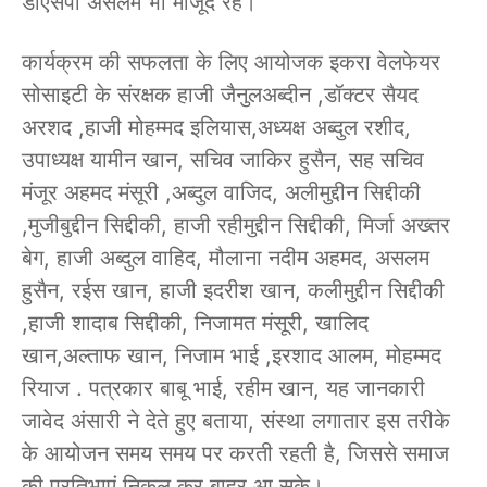
डीएसपी असलम भी मौजूद रहे।
कार्यक्रम की सफलता के लिए आयोजक इकरा वेलफेयर
सोसाइटी के संरक्षक हाजी जैनुलअब्दीन ,डॉक्टर सैयद
अरशद ,हाजी मोहम्मद इलियास,अध्यक्ष अब्दुल रशीद,
उपाध्यक्ष यामीन खान, सचिव जाकिर हुसैन, सह सचिव
मंजूर अहमद मंसूरी ,अब्दुल वाजिद, अलीमुद्दीन सिद्दीकी
,मुजीबुद्दीन सिद्दीकी, हाजी रहीमुद्दीन सिद्दीकी, मिर्जा अख्तर
बेग, हाजी अब्दुल वाहिद, मौलाना नदीम अहमद, असलम
हुसैन, रईस खान, हाजी इदरीश खान, कलीमुद्दीन सिद्दीकी
,हाजी शादाब सिद्दीकी, निजामत मंसूरी, खालिद
खान,अल्ताफ खान, निजाम भाई ,इरशाद आलम, मोहम्मद
रियाज . पत्रकार बाबू भाई, रहीम खान, यह जानकारी
जावेद अंसारी ने देते हुए बताया, संस्था लगातार इस तरीके
के आयोजन समय समय पर करती रहती है, जिससे समाज
की प्रतिभाएं निकल कर बाहर आ सके।