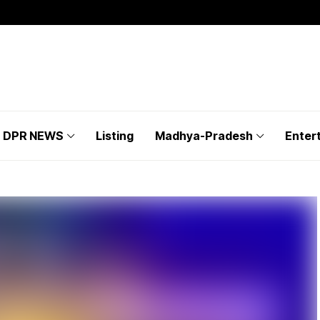
DPR NEWS
Listing
Madhya-Pradesh
Enter