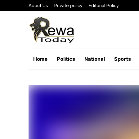
About Us
Private policy
Editorial Policy
Home
Politics
National
Sports