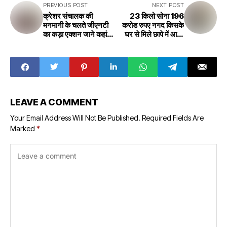
PREVIOUS POST
NEXT POST
क्रेशर संचालक की
23 किलो सोना 196
मनमानी के चलते जीएनटी
करोड रुपए नगद किसके
का कड़ा एक्शन जाने कहां
घर से मिले छापे में आइए
और क्यों GNT's strict
जानते हैं 23 kg gold
action due to the
and Rs 196 crore
arbitrariness of
cash were found
the crusher
in the raid from
operator, don't
whose house, let
know where and
us know that
why
LEAVE A COMMENT
Your Email Address Will Not Be Published.
Required Fields Are
Marked
*