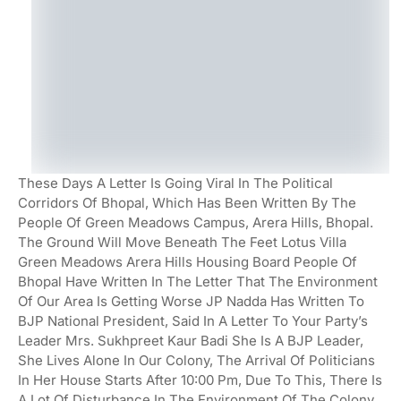
These Days A Letter Is Going Viral In The Political
Corridors Of Bhopal, Which Has Been Written By The
People Of Green Meadows Campus, Arera Hills, Bhopal.
The Ground Will Move Beneath The Feet Lotus Villa
Green Meadows Arera Hills Housing Board People Of
Bhopal Have Written In The Letter That The Environment
Of Our Area Is Getting Worse JP Nadda Has Written To
BJP National President, Said In A Letter To Your Party’s
Leader Mrs. Sukhpreet Kaur Badi She Is A BJP Leader,
She Lives Alone In Our Colony, The Arrival Of Politicians
In Her House Starts After 10:00 Pm, Due To This, There Is
A Lot Of Disturbance In The Environment Of The Colony,