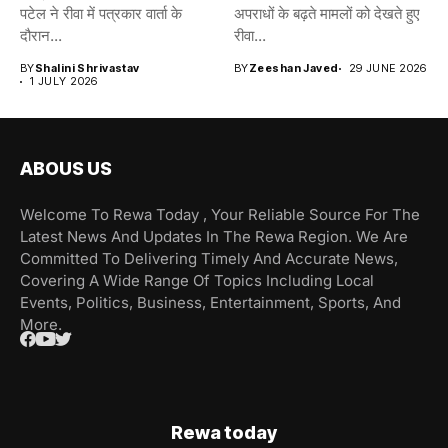
पटेल ने रीवा में पत्रकार वार्ता के
अपराधों के बढ़ते मामलों को देखते हुए
दौरान...
रीवा...
BY
Shalini Shrivastav
BY
Zeeshan Javed
29 JUNE 2026
1 JULY 2026
ABOUS US
Welcome To Rewa Today , Your Reliable Source For The
Latest News And Updates In The Rewa Region. We Are
Committed To Delivering Timely And Accurate News,
Covering A Wide Range Of Topics Including Local
Events, Politics, Business, Entertainment, Sports, And
More.
Rewa today