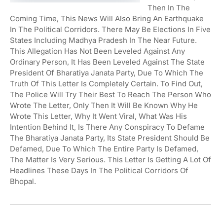
Then In The
Coming Time, This News Will Also Bring An Earthquake
In The Political Corridors. There May Be Elections In Five
States Including Madhya Pradesh In The Near Future.
This Allegation Has Not Been Leveled Against Any
Ordinary Person, It Has Been Leveled Against The State
President Of Bharatiya Janata Party, Due To Which The
Truth Of This Letter Is Completely Certain. To Find Out,
The Police Will Try Their Best To Reach The Person Who
Wrote The Letter, Only Then It Will Be Known Why He
Wrote This Letter, Why It Went Viral, What Was His
Intention Behind It, Is There Any Conspiracy To Defame
The Bharatiya Janata Party, Its State President Should Be
Defamed, Due To Which The Entire Party Is Defamed,
The Matter Is Very Serious. This Letter Is Getting A Lot Of
Headlines These Days In The Political Corridors Of
Bhopal.