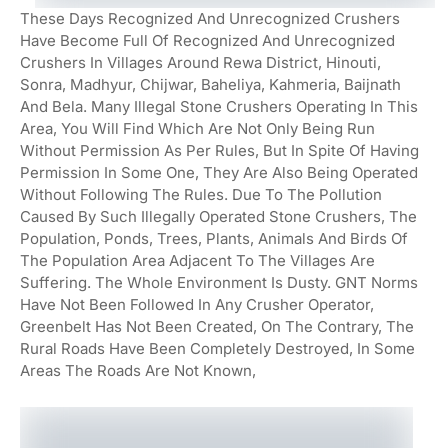
These Days Recognized And Unrecognized Crushers
Have Become Full Of Recognized And Unrecognized
Crushers In Villages Around Rewa District, Hinouti,
Sonra, Madhyur, Chijwar, Baheliya, Kahmeria, Baijnath
And Bela. Many Illegal Stone Crushers Operating In This
Area, You Will Find Which Are Not Only Being Run
Without Permission As Per Rules, But In Spite Of Having
Permission In Some One, They Are Also Being Operated
Without Following The Rules. Due To The Pollution
Caused By Such Illegally Operated Stone Crushers, The
Population, Ponds, Trees, Plants, Animals And Birds Of
The Population Area Adjacent To The Villages Are
Suffering. The Whole Environment Is Dusty. GNT Norms
Have Not Been Followed In Any Crusher Operator,
Greenbelt Has Not Been Created, On The Contrary, The
Rural Roads Have Been Completely Destroyed, In Some
Areas The Roads Are Not Known,