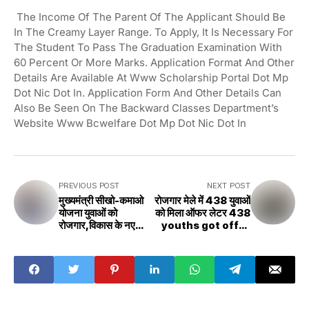
The Income Of The Parent Of The Applicant Should Be
In The Creamy Layer Range. To Apply, It Is Necessary For
The Student To Pass The Graduation Examination With
60 Percent Or More Marks. Application Format And Other
Details Are Available At Www Scholarship Portal Dot Mp
Dot Nic Dot In. Application Form And Other Details Can
Also Be Seen On The Backward Classes Department’s
Website Www Bcwelfare Dot Mp Dot Nic Dot In
PREVIOUS POST
NEXT POST
मुख्यमंत्री सीखो-कमाओ
रोजगार मेले में 438 युवाओं
योजना युवाओं को
को मिला ऑफर लेटर 438
रोजगार,विकास के नए
youths got offer
अवसर देगी - मुख्यमंत्री
letter in
Chief Minister's
employment fair
Learn-Earn
scheme will
provide new
opportunities for