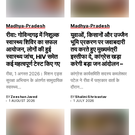
Madhya-Pradesh
Madhya-Pradesh
रीवा: गोविन्दगढ़ में निशुल्क
युवाओं, किसानों और उज्जैन
स्वास्थ्य शिविर का सफल
भूमि प्रकरण पर जवाबदारी
आयोजन, लोगों की हुई
तय करते हुए मुख्यमंत्री
स्वास्थ्य जांच, HIV समेत
इस्तीफा दे, कांग्रेस खड़ा
कई महत्वपूर्ण टेस्ट किए गए
करेगी बड़ा जन आंदोलन –
रीवा, 1 अगस्त 2026। मिशन एड्स
कांग्रेस कार्यसमिति सदस्य कमलेश्वर
सुरक्षा अभियान के अंतर्गत सामुदायिक
पटेल ने रीवा में पत्रकार वार्ता के
स्वास्थ्य...
दौरान...
BY
Zeeshan Javed
BY
Shalini Shrivastav
1 AUGUST 2026
1 JULY 2026