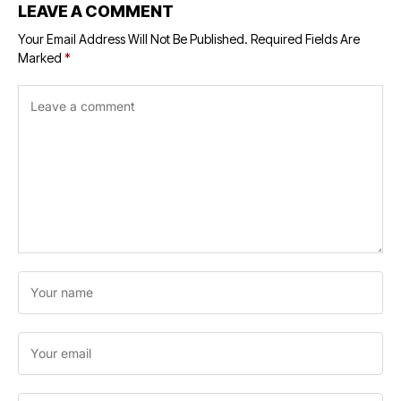
employment and
LEAVE A COMMENT
development to
the youth - Chief
Your Email Address Will Not Be Published.
Required Fields Are
Minister
Marked
*