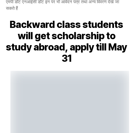
एमपी डॉट एनआईसी डॉट इन पर भी आवेदन पत्र तथा अन्य विवरण देखे जा
सकते हैं
Backward class students
will get scholarship to
study abroad, apply till May
31