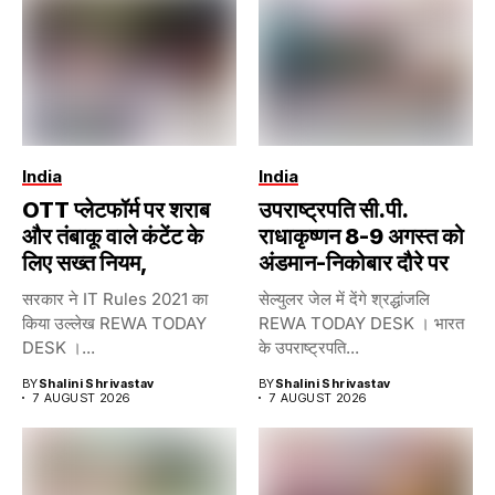
India
India
OTT प्लेटफॉर्म पर शराब
उपराष्ट्रपति सी.पी.
और तंबाकू वाले कंटेंट के
राधाकृष्णन 8-9 अगस्त को
लिए सख्त नियम,
अंडमान-निकोबार दौरे पर
सरकार ने IT Rules 2021 का
सेल्युलर जेल में देंगे श्रद्धांजलि
किया उल्लेख REWA TODAY
REWA TODAY DESK । भारत
DESK ।...
के उपराष्ट्रपति...
BY
Shalini Shrivastav
BY
Shalini Shrivastav
7 AUGUST 2026
7 AUGUST 2026