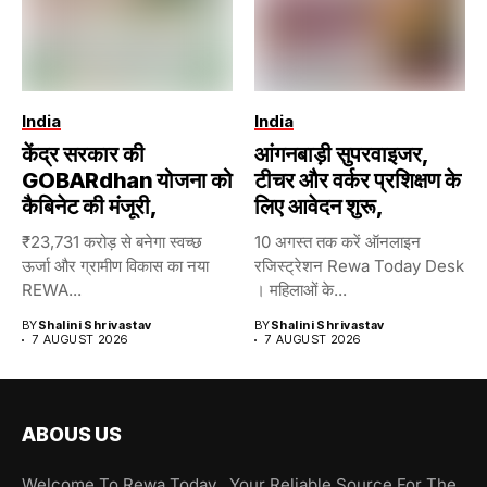
India
India
केंद्र सरकार की
आंगनबाड़ी सुपरवाइजर,
GOBARdhan योजना को
टीचर और वर्कर प्रशिक्षण के
कैबिनेट की मंजूरी,
लिए आवेदन शुरू,
₹23,731 करोड़ से बनेगा स्वच्छ
10 अगस्त तक करें ऑनलाइन
ऊर्जा और ग्रामीण विकास का नया
रजिस्ट्रेशन Rewa Today Desk
REWA...
। महिलाओं के...
BY
Shalini Shrivastav
BY
Shalini Shrivastav
7 AUGUST 2026
7 AUGUST 2026
ABOUS US
Welcome To Rewa Today , Your Reliable Source For The