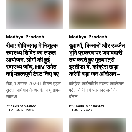
Madhya-Pradesh
Madhya-Pradesh
रीवा: गोविन्दगढ़ में निशुल्क
युवाओं, किसानों और उज्जैन
स्वास्थ्य शिविर का सफल
भूमि प्रकरण पर जवाबदारी
आयोजन, लोगों की हुई
तय करते हुए मुख्यमंत्री
स्वास्थ्य जांच, HIV समेत
इस्तीफा दे, कांग्रेस खड़ा
कई महत्वपूर्ण टेस्ट किए गए
करेगी बड़ा जन आंदोलन –
रीवा, 1 अगस्त 2026। मिशन एड्स
कांग्रेस कार्यसमिति सदस्य कमलेश्वर
सुरक्षा अभियान के अंतर्गत सामुदायिक
पटेल ने रीवा में पत्रकार वार्ता के
स्वास्थ्य...
दौरान...
BY
Zeeshan Javed
BY
Shalini Shrivastav
1 AUGUST 2026
1 JULY 2026