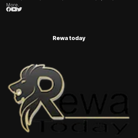
More.
Rewa today