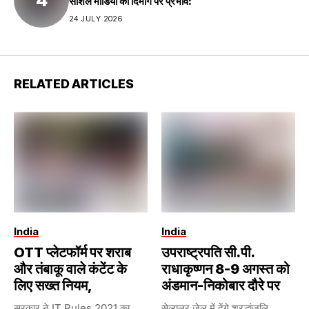
सोशल मीडिया का दिमाग पर प्रभाव:
24 JULY 2026
RELATED ARTICLES
India
India
OTT प्लेटफॉर्म पर शराब
उपराष्ट्रपति सी.पी.
और तंबाकू वाले कंटेंट के
राधाकृष्णन 8-9 अगस्त को
लिए सख्त नियम,
अंडमान-निकोबार दौरे पर
सरकार ने IT Rules 2021 का
सेल्युलर जेल में देंगे श्रद्धांजलि