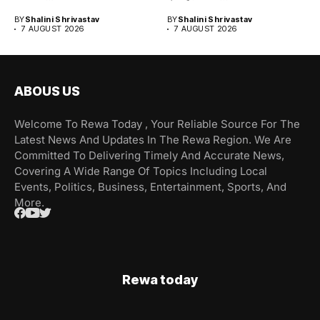
BY
Shalini Shrivastav
BY
Shalini Shrivastav
7 AUGUST 2026
7 AUGUST 2026
ABOUS US
Welcome To Rewa Today , Your Reliable Source For The
Latest News And Updates In The Rewa Region. We Are
Committed To Delivering Timely And Accurate News,
Covering A Wide Range Of Topics Including Local
Events, Politics, Business, Entertainment, Sports, And
More.
Rewa today