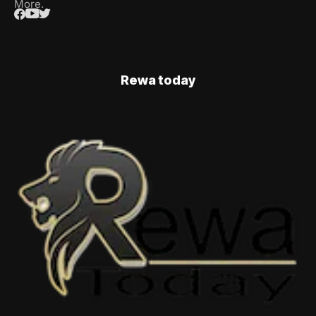
More.
Rewa today