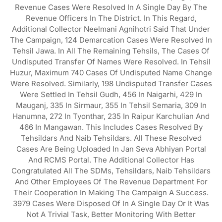
Revenue Cases Were Resolved In A Single Day By The
Revenue Officers In The District. In This Regard,
Additional Collector Neelmani Agnihotri Said That Under
The Campaign, 124 Demarcation Cases Were Resolved In
Tehsil Jawa. In All The Remaining Tehsils, The Cases Of
Undisputed Transfer Of Names Were Resolved. In Tehsil
Huzur, Maximum 740 Cases Of Undisputed Name Change
Were Resolved. Similarly, 198 Undisputed Transfer Cases
Were Settled In Tehsil Gudh, 456 In Naigarhi, 429 In
Mauganj, 335 In Sirmaur, 355 In Tehsil Semaria, 309 In
Hanumna, 272 In Tyonthar, 235 In Raipur Karchulian And
466 In Mangawan. This Includes Cases Resolved By
Tehsildars And Naib Tehsildars. All These Resolved
Cases Are Being Uploaded In Jan Seva Abhiyan Portal
And RCMS Portal. The Additional Collector Has
Congratulated All The SDMs, Tehsildars, Naib Tehsildars
And Other Employees Of The Revenue Department For
Their Cooperation In Making The Campaign A Success.
3979 Cases Were Disposed Of In A Single Day Or It Was
Not A Trivial Task, Better Monitoring With Better