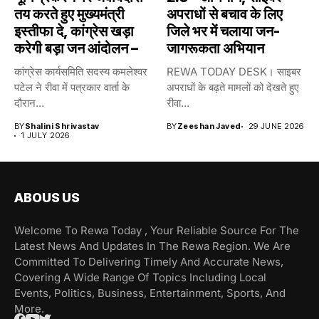
तय करते हुए मुख्यमंत्री
अपराधों से बचाव के लिए
इस्तीफा दे, कांग्रेस खड़ा
जिले भर में चलाया जन-
करेगी बड़ा जन आंदोलन –
जागरूकता अभियान
कांग्रेस कार्यसमिति सदस्य कमलेश्वर
REWA TODAY DESK। साइबर
पटेल ने रीवा में पत्रकार वार्ता के
अपराधों के बढ़ते मामलों को देखते हुए
दौरान...
रीवा...
BY
Shalini Shrivastav
BY
Zeeshan Javed
29 JUNE 2026
1 JULY 2026
ABOUS US
Welcome To Rewa Today , Your Reliable Source For The
Latest News And Updates In The Rewa Region. We Are
Committed To Delivering Timely And Accurate News,
Covering A Wide Range Of Topics Including Local
Events, Politics, Business, Entertainment, Sports, And
More.