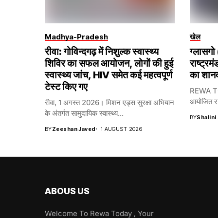
Madhya-Pradesh
खेल
रीवा: गोविन्दगढ़ में निशुल्क स्वास्थ्य
ग्लासगो 
शिविर का सफल आयोजन, लोगों की हुई
राष्ट्रम
स्वास्थ्य जांच, HIV समेत कई महत्वपूर्ण
का शानद
टेस्ट किए गए
REWA TODA
आयोजित राष्
रीवा, 1 अगस्त 2026। मिशन एड्स सुरक्षा अभियान
के अंतर्गत सामुदायिक स्वास्थ्य...
BY
Shalini
BY
Zeeshan Javed
1 AUGUST 2026
ABOUS US
Welcome To Rewa Today , Your