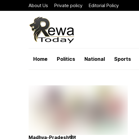
About Us
Private policy
Editorial Policy
Home
Politics
National
Sports
Madhya-Pradesh
खेल