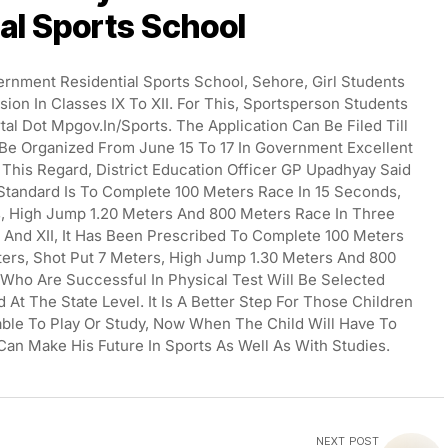
al Sports School
nment Residential Sports School, Sehore, Girl Students
ion In Classes IX To XII. For This, Sportsperson Students
tal Dot Mpgov.in/sports. The Application Can Be Filed Till
 Be Organized From June 15 To 17 In Government Excellent
 This Regard, District Education Officer GP Upadhyay Said
Standard Is To Complete 100 Meters Race In 15 Seconds,
, High Jump 1.20 Meters And 800 Meters Race In Three
 And XII, It Has Been Prescribed To Complete 100 Meters
ers, Shot Put 7 Meters, High Jump 1.30 Meters And 800
Who Are Successful In Physical Test Will Be Selected
d At The State Level. It Is A Better Step For Those Children
able To Play Or Study, Now When The Child Will Have To
 Can Make His Future In Sports As Well As With Studies.
NEXT POST