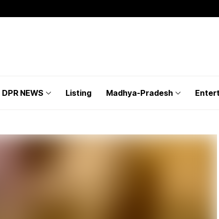
DPR NEWS
Listing
Madhya-Pradesh
Enter