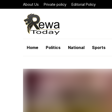
About Us
Private policy
Editorial Policy
Home
Politics
National
Sports