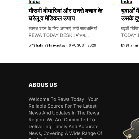
India
India
मौसमी बीमारियां और उनसे बचाव के
युवाओं 
घरेलू व मेडिकल उपाय
उसके दु
स्वस्थ रहने के लिए अपनाएं सही सावधानियां
बढ़ती डिज
REWA TODAY DESK : मौसम...
TODAY D
BY
Shalini Shrivastav
6 AUGUST 2026
BY
Shalini
ABOUS US
Welcome To Rewa Today , Your
Reliable Source For The Latest
News And Updates In The Rewa
Region. We Are Committed To
Delivering Timely And Accurate
News, Covering A Wide Range Of