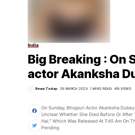
India
Big Breaking : On 
actor Akanksha Du
Rewa Today
26 MARCH 2023
1 MINS READ
418 VIEWS
On Sunday, Bhojpuri Actor Akanksha Dubey Al
Unclear Whether She Died Before Or After
Hai,” Which Was Released At 7:45 Am On The
Pending