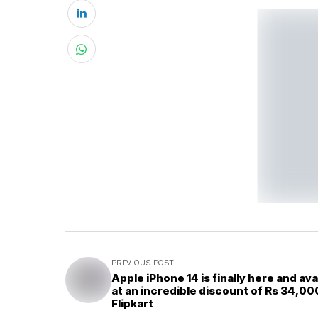
PREVIOUS POST
Apple iPhone 14 is finally here and ava
at an incredible discount of Rs 34,00
Flipkart