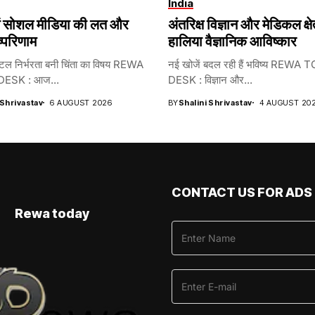
India
में सोशल मीडिया की लत और
अंतरिक्ष विज्ञान और मेडिकल क्षेत्
ष्परिणाम
हालिया वैज्ञानिक आविष्कार
िटल निर्भरता बनी चिंता का विषय REWA
नई खोजें बदल रही हैं भविष्य REWA
ESK : आज...
DESK : विज्ञान और...
 Shrivastav
6 AUGUST 2026
BY
Shalini Shrivastav
4 AUGUST 20
CONTACT US FOR ADS
Rewa today