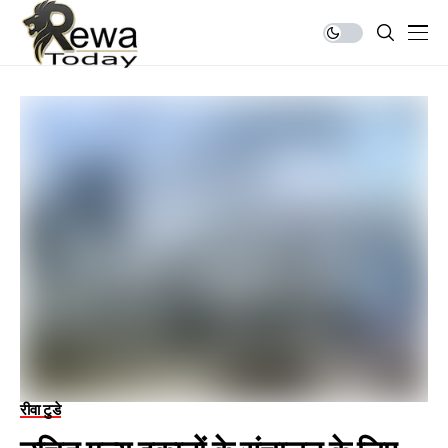
रीवा टुडे