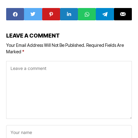
Hanuman police,
Collector Ajay
cough syrup
Srivastava
worth Rs 4 lakh,
presented laptop
car worth Rs 6
to Krishna Kumar
lakh seized
Kewat.
LEAVE A COMMENT
Your Email Address Will Not Be Published.
Required Fields Are
Marked
*