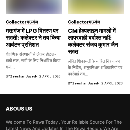
Collector
मऊगंज
Collector
मऊगंज
मऊगंज में LPG वितरण पर
CM हेल्पलाइन मामलों में
सख्ती: कलेक्टर ने तय किया
लापरवाही बर्दाश्त नहीं:
आवंटन प्रतिशत
कलेक्टर संजय कुमार जैन
सख्त
शैक्षणिक संस्थानों से लेकर होटल-
ढाबों तक, सभी के लिए निर्धारित किया
लंबित शिकायतों के त्वरित निराकरण
गया...
के निर्देश, अनुपस्थित अधिकारियों पर
कार्रवाई तय...
BY
Zeeshan Javed
2 APRIL 2026
BY
Zeeshan Javed
2 APRIL 2026
ABOUS US
Welcome To Rewa Today , Your Reliable Source For The
Latest News And Updates In The Rewa Region. We Are