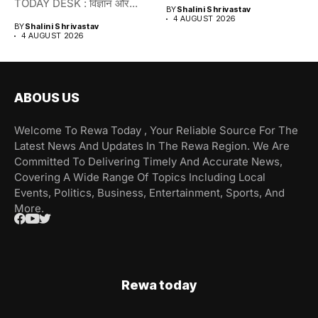
TODAY DESK : विज्ञान और...
BY
Shalini Shrivastav
4 AUGUST 2026
BY
Shalini Shrivastav
4 AUGUST 2026
ABOUS US
Welcome To Rewa Today , Your Reliable Source For The
Latest News And Updates In The Rewa Region. We Are
Committed To Delivering Timely And Accurate News,
Covering A Wide Range Of Topics Including Local
Events, Politics, Business, Entertainment, Sports, And
More.
Rewa today