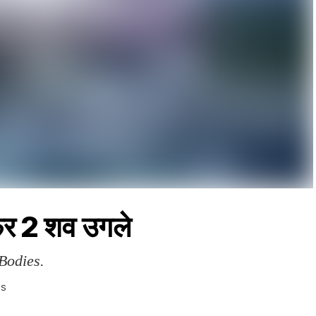
फिर 2 शव उगले
Bodies.
WS