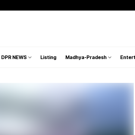
DPR NEWS
Listing
Madhya-Pradesh
Enter