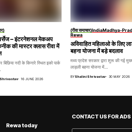
ार)
(रीवा समाचार)
India
Madhya-Pra
Rewa
र्सेज – इंटरनेशनल मेकअप
अविवाहित महिलाओ के लिए ल
ीक की मास्टर क्लास रीवा में
बहना योजना में बड़े बदलाव
न
मध्य प्रदेश सरकार द्वारा शुरू की गई मुख्य
ार बिछिया नदी के किनारे स्थित इको पार्क
लाड़ली बहना योजना में...
.
BY
Shalini Shrivastav
30 MAY 2026
 Shrivastav
16 JUNE 2026
CONTACT US FOR ADS
Rewa today