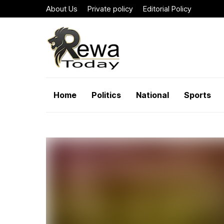
About Us
Private policy
Editorial Policy
Home
Politics
National
Sports