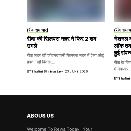
(रीवा समाचार)
(रीवा समाच
रीवा की सिलपरा नहर ने फिर 2 शव
नेशनल व
उगले
लॉक तकन
हुई संपन्
रीवा शहर की जीवनदायनी सिलपरा नहर मैं ऐसा कोई
हफ्ता नहीं बितता,...
रीवा के बिह
में मेकअप..
BY
Shalini Shrivastav
23 JUNE 2026
BY
Shalini
ABOUS US
Welcome To Rewa Today , Your