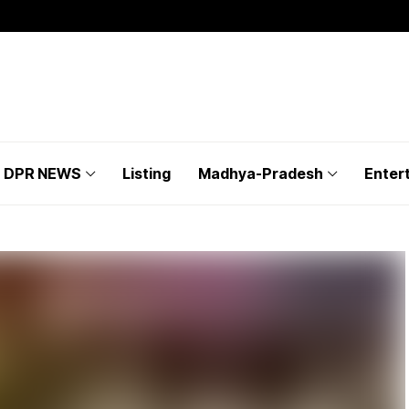
DPR NEWS
Listing
Madhya-Pradesh
Enter