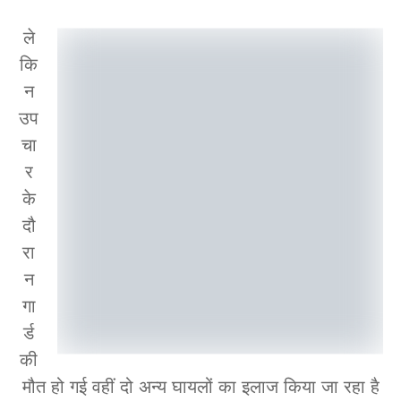
ले
कि
न
उप
चा
र
के
दौ
रा
न
गा
र्ड
की
मौत हो गई वहीं दो अन्य घायलों का इलाज किया जा रहा है