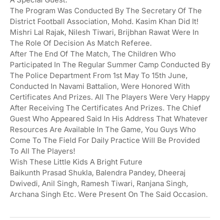
The Program Was Conducted By The Secretary Of The
District Football Association, Mohd. Kasim Khan Did It!
Mishri Lal Rajak, Nilesh Tiwari, Brijbhan Rawat Were In
The Role Of Decision As Match Referee.
After The End Of The Match, The Children Who
Participated In The Regular Summer Camp Conducted By
The Police Department From 1st May To 15th June,
Conducted In Navami Battalion, Were Honored With
Certificates And Prizes. All The Players Were Very Happy
After Receiving The Certificates And Prizes. The Chief
Guest Who Appeared Said In His Address That Whatever
Resources Are Available In The Game, You Guys Who
Come To The Field For Daily Practice Will Be Provided
To All The Players!
Wish These Little Kids A Bright Future
Baikunth Prasad Shukla, Balendra Pandey, Dheeraj
Dwivedi, Anil Singh, Ramesh Tiwari, Ranjana Singh,
Archana Singh Etc. Were Present On The Said Occasion.