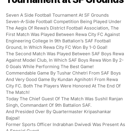
Seven A Side Football Tournament At SF Grounds
Seven-A-Side Football Competition Being Played Under
The Aegis Of Rewa’s District Football Association, The
First Match Was Played Between Rewa City FC Against
Engineering College In 9th Battalion’s SAF Football
Ground, In Which Rewa City FC Won By 1-0 Goal!
The Second Match Was Played Between SAF Boys Rewa
Against Model Club, In Which SAF Boys Rewa Won By 2-
0 Goals While Performing The Best Game!
Commendable Game By Tushar Chhetri From SAF Boys
And Very Good Game By Kundan Agnihotri From Rewa
City FC. Both The Players Were Honored At The End Of
The Match!
Today The Chief Guest Of The Match Was Sushil Ranjan
Singh, Commandant Of 9th Battalion SAF.
And Presided Over By Quartermaster Kripashankar
Bajpai!
Former Sports Officer Indrabhan Dwivedi Was Present As
A Special Guest.