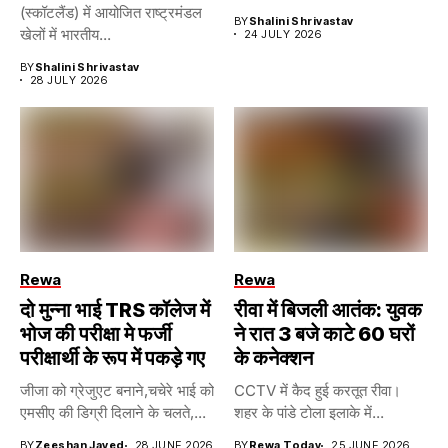
(स्कॉटलैंड) में आयोजित राष्ट्रमंडल
BY
Shalini Shrivastav
खेलों में भारतीय...
24 JULY 2026
BY
Shalini Shrivastav
28 JULY 2026
Rewa
Rewa
दो मुन्ना भाई TRS कॉलेज में
रीवा में बिजली आतंक: युवक
भोज की परीक्षा मे फर्जी
ने रात 3 बजे काटे 60 घरों
परीक्षार्थी के रूप में पकड़े गए
के कनेक्शन
जीजा को ग्रेजुएट बनाने,चचेरे भाई को
CCTV में कैद हुई करतूत रीवा।
एमसीए की डिग्री दिलाने के चलते,...
शहर के पांडे टोला इलाके में...
BY
Zeeshan Javed
28 JUNE 2026
BY
Rewa Today
25 JUNE 2026